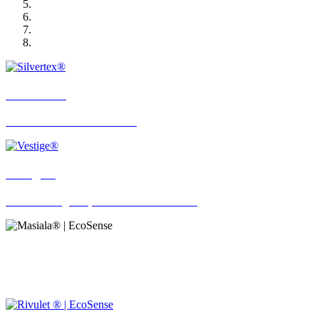
Silvertex®
Just Got Even More Colorful
Vestige®
Timeless Elegance, Sustainable Innovation
Masiala® | EcoSense
Discover Metallic Alchemy